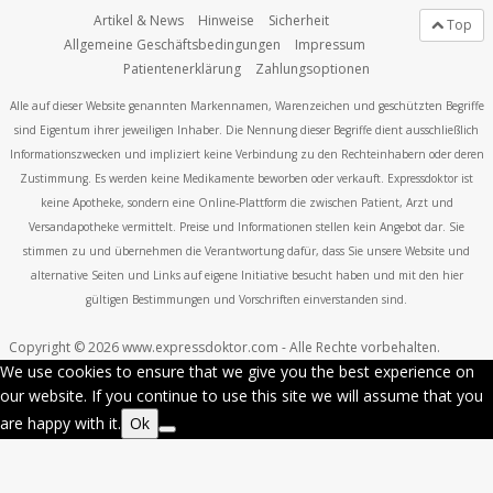
Artikel & News
Hinweise
Sicherheit
Top
Allgemeine Geschäftsbedingungen
Impressum
Patientenerklärung
Zahlungsoptionen
Alle auf dieser Website genannten Markennamen, Warenzeichen und geschützten Begriffe
sind Eigentum ihrer jeweiligen Inhaber. Die Nennung dieser Begriffe dient ausschließlich
Informationszwecken und impliziert keine Verbindung zu den Rechteinhabern oder deren
Zustimmung. Es werden keine Medikamente beworben oder verkauft. Expressdoktor ist
keine Apotheke, sondern eine Online-Plattform die zwischen Patient, Arzt und
Versandapotheke vermittelt. Preise und Informationen stellen kein Angebot dar. Sie
stimmen zu und übernehmen die Verantwortung dafür, dass Sie unsere Website und
alternative Seiten und Links auf eigene Initiative besucht haben und mit den hier
gültigen Bestimmungen und Vorschriften einverstanden sind.
Copyright © 2026 www.expressdoktor.com - Alle Rechte vorbehalten.
We use cookies to ensure that we give you the best experience on
our website. If you continue to use this site we will assume that you
are happy with it.
Ok