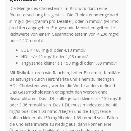
Die Menge des Cholesterins im Blut wird durch eine
Blutuntersuchung festgestellt. Die Cholesterinmenge wird
in mg/dl (Milligramm pro Deziliter) oder in mmol/l (Millimol
pro Liter) angegeben. Für gesunde Menschen gelten die
Richtwerte von einem Gesamtcholesterin von < 200 mg/dl
oder 5,17 mmol /l.
LDL < 160 mg/dl oder 4,13 mmol/l
HDL =/> 40 mg/dl oder 1,03 mmol/l
Triglyzeride kleiner als 150 mg/dl oder 1,69 mmol/l
Mit Risikofaktoren wie Rauchen, hoher Blutdruck, familiäre
Belastungen durch Herzinfarkte und einem zu niedrigen
HDL-Cholesterinwert, werden die Werte anders definiert.
Das Gesamtcholesterin entspricht den Werten ohne
Risikofaktoren. Das LDL sollte jedoch kleiner als 130 mg/dl
oder 3,36 mmol/l sein. Das HDL muss mindestens bei 40
mg/dl oder bei 1,03 mmol/l liegen und die Triglyzeride
sollten kleiner als 150 mg/dl oder 1,69 mmol/l sein. Fallen
die Cholesterinwerte zu niedrig aus, dann können eine
Überfunktion der Schilddrüse, Leberschäden, eine