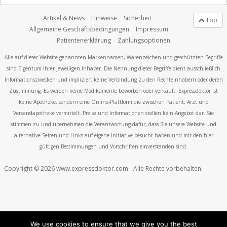
Artikel & News
Hinweise
Sicherheit
Top
Allgemeine Geschäftsbedingungen
Impressum
Patientenerklärung
Zahlungsoptionen
Alle auf dieser Website genannten Markennamen, Warenzeichen und geschützten Begriffe
sind Eigentum ihrer jeweiligen Inhaber. Die Nennung dieser Begriffe dient ausschließlich
Informationszwecken und impliziert keine Verbindung zu den Rechteinhabern oder deren
Zustimmung. Es werden keine Medikamente beworben oder verkauft. Expressdoktor ist
keine Apotheke, sondern eine Online-Plattform die zwischen Patient, Arzt und
Versandapotheke vermittelt. Preise und Informationen stellen kein Angebot dar. Sie
stimmen zu und übernehmen die Verantwortung dafür, dass Sie unsere Website und
alternative Seiten und Links auf eigene Initiative besucht haben und mit den hier
gültigen Bestimmungen und Vorschriften einverstanden sind.
Copyright © 2026 www.expressdoktor.com - Alle Rechte vorbehalten.
We use cookies to ensure that we give you the best